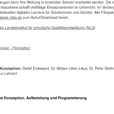
zeugen kann ihre Wirkung in konkreten Szenen erarbeitet werden. Die 
bausteine schafft vielfältige Einsatzvarianten im Unterricht. Im Vorder
dividuellen digitalen Lernens für Schülerinnen und Schüler. Alle Filmpa
akete.nibis.de
zum Aufruf/Download bereit.
s Landesinstitut für schulische Qualitätsentwicklung (NLQ)
ver - Filminstitut
 Konzeption:
Detlef Endeward, Dr. Mirjam Litten-Likus, Dr. Peter Stettne
run Lehnert
he Konzeption, Aufbereitung und Programmierung