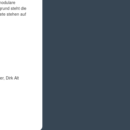
modulare
grund steht die
kete stehen auf
r, Dirk Alt