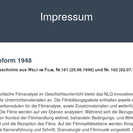
Impressum
eform 1948
schnitte aus
Welt im Film
, Nr.161 (25.06.1948) und Nr. 162 (02.07
-kritische Filmanalyse im Geschichtsunterricht bietet das NLQ innovative
te Unterrichtsmaterialien an. Die Filmbildungspakete enthalten jeweils e
rbeitsmodulen für die Filmanalyse, sowie Zusatzmaterialien und weiterf
 Die Filme werden auf vier Ebenen analysiert: Während sich die Bezugs
schen Kontext der Filmhandlung widmet, behandeln Bedingungs- und Wirk
 und die Rezeption des Films. Auf der Filmrealitätsebene werden films
e Kameraführung und Schnitt, Dramaturgie und Filmmusik vorgestellt. M