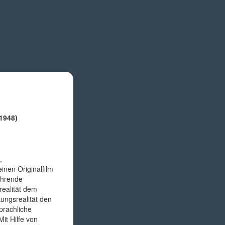
.1948)
,
inen Originalfilm
ührende
realität dem
ungsrealität den
prachliche
it Hilfe von