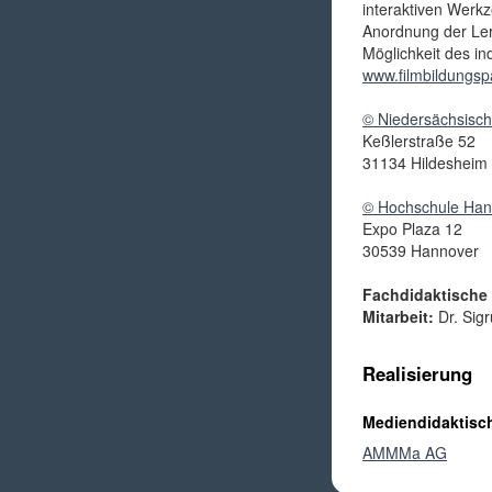
interaktiven Werk
Anordnung der Lern
Möglichkeit des in
www.filmbildungsp
© Niedersächsische
Keßlerstraße 52
31134 Hildesheim
© Hochschule Hanno
Expo Plaza 12
30539 Hannover
Fachdidaktische
Mitarbeit:
Dr. Sig
Realisierung
Mediendidaktisc
AMMMa AG