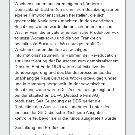
Wochenschauen aus ihren eigenen Ländern in
Deutschland. Bald ließen sie in ihren Besatzungszonen
eigene Filmwochenschauen herstellen, die sich
gegenseitig Konkurrenz machten: In den westlichen
Besatzungszonen wurde die britisch-amerikanische
Welt im Film
, die private amerikanische Produktion
Fox
tönende Wochenschau
und die von Frankreich
beeinflusste
Blick in die Welt
ausgestrahlt. Die
Wochenschauen dienten als wichtiges
Informationsinstrument im Rahmen der Re-education
zur Umerziehung der Deutschen zum demokratischem
Denken. Erst Ende 1949 wurde auf Initiative der
Bundesregierung und des Bundespresseamtes die
unabhängige
Neue Deutsche Wochenschau
gegründet
und in Hamburg hergestellt. In der sowjetischen
Besatzungszone wurde
Der Augenzeuge
gezeigt und
bei der staatlichen DEFA (Deutsche Film AG)
produziert. Seit Gründung der DDR geriet die
Redaktion des
Augenzeugen
zunehmend unter den
Einfluss der SED, die schließlich jede Ausgabe
kontrollierte, bevor sie in die Kinos ausgeliefert wurde.
Gestaltung und Produktion