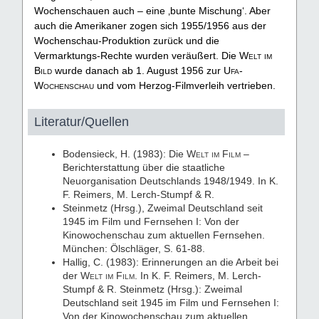
Wochenschauen auch – eine ‚bunte Mischung‘. Aber
auch die Amerikaner zogen sich 1955/1956 aus der
Wochenschau-Produktion zurück und die
Vermarktungs-Rechte wurden veräußert. Die
Welt im
Bild
wurde danach ab 1. August 1956 zur
Ufa-
Wochenschau
und vom Herzog-Filmverleih vertrieben.
Literatur/Quellen
Bodensieck, H. (1983): Die
Welt im Film
–
Berichterstattung über die staatliche
Neuorganisation Deutschlands 1948/1949. In K.
F. Reimers, M. Lerch-Stumpf & R.
Steinmetz (Hrsg.), Zweimal Deutschland seit
1945 im Film und Fernsehen I: Von der
Kinowochenschau zum aktuellen Fernsehen.
München: Ölschläger, S. 61-88.
Hallig, C. (1983): Erinnerungen an die Arbeit bei
der
Welt im Film
. In K. F. Reimers, M. Lerch-
Stumpf & R. Steinmetz (Hrsg.): Zweimal
Deutschland seit 1945 im Film und Fernsehen I:
Von der Kinowochenschau zum aktuellen