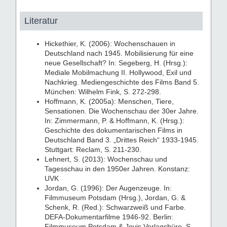
Literatur
Hickethier, K. (2006): Wochenschauen in
Deutschland nach 1945. Mobilisierung für eine
neue Gesellschaft? In: Segeberg, H. (Hrsg.):
Mediale Mobilmachung II. Hollywood, Exil und
Nachkrieg. Mediengeschichte des Films Band 5.
München: Wilhelm Fink, S. 272-298.
Hoffmann, K. (2005a): Menschen, Tiere,
Sensationen. Die Wochenschau der 30er Jahre.
In: Zimmermann, P. & Hoffmann, K. (Hrsg.):
Geschichte des dokumentarischen Films in
Deutschland Band 3. „Drittes Reich“ 1933-1945.
Stuttgart: Reclam, S. 211-230.
Lehnert, S. (2013): Wochenschau und
Tagesschau in den 1950er Jahren. Konstanz:
UVK
Jordan, G. (1996): Der Augenzeuge. In:
Filmmuseum Potsdam (Hrsg.), Jordan, G. &
Schenk, R. (Red.): Schwarzweiß und Farbe.
DEFA-Dokumentarfilme 1946-92. Berlin:
Filmmuseum Potsdam & Jovis Verlagsbüro, S.