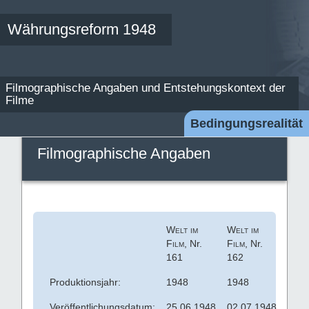
Währungsreform 1948
Filmographische Angaben und Entstehungskontext der
Filme
Bedingungsrealität
Filmographische Angaben
Welt im
Welt im
Film
, Nr.
Film
, Nr.
161
162
Produktionsjahr:
1948
1948
Veröffentlichungsdatum:
25.06.1948
02.07.1948