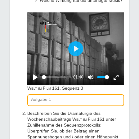
Welche Wirkung hat die unterlegte Musik?
Play
01:46
Play
Mute
Enter
Welt im Film
161, Sequenz 3
fullscreen
Aufgabe 1
Beschreiben Sie die Dramaturgie des
Wochenschaubeitrags
Welt im Film
161 unter
Zuhilfenahme des
Sequenzprotokolls
:
Überprüfen Sie, ob der Beitrag einen
Spannungsbogen und / oder einen Höhepunkt