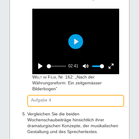
fullscreen
Play
02:41
Play
Mute
Enter
Welt im Film
, Nr. 162: „Nach der
fullscreen
Währungsreform: Ein zeitgemässer
Bilderbogen”
Aufgabe 4
Vergleichen Sie die beiden
Wochenschaubeiträge hinsichtlich ihrer
dramaturgischen Konzepte, der musikalischen
Gestaltung und des Sprechertextes.