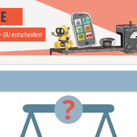
E
– DU entscheidest