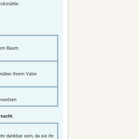
wickmühle.
dem Baum.
nüber ihrem Vater
einsetzen
rsacht.
hr dankbar sein, da sie ihr