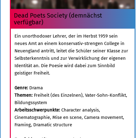
Dead Poets Society (demnächst
verfügbar)
Ein unorthodoxer Lehrer, der im Herbst 1959 sein
neues Amt an einem konservativ-strengen College in
Neuengland antritt, leitet die Schüler seiner Klasse zur
Selbsterkenntnis und zur Verwirklichung der eigenen
Identität an. Die Poesie wird dabei zum Sinnbild
geistiger Freiheit.
Genre:
Drama
Themen:
Freiheit (des Einzelnen), Vater-Sohn-Konflikt,
Bildungssystem
Arbeitsschwerpunkte:
Character analysis,
Cinematographie, Mise en scene, Camera movement,
Framing, Dramatic structure